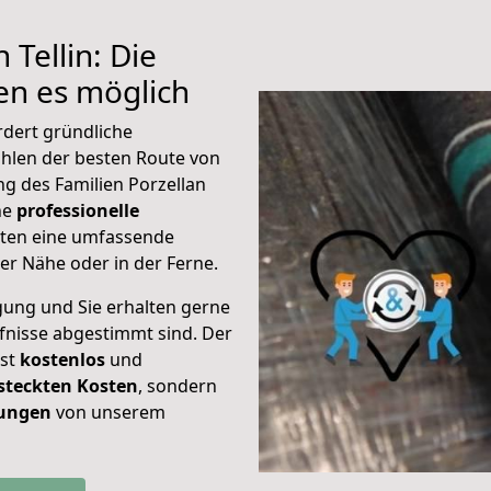
 Tellin: Die
n es möglich
rdert gründliche
hlen der besten Route von
ng des Familien Porzellan
ine
professionelle
eten eine umfassende
er Nähe oder in der Ferne.
gung und Sie erhalten gerne
rfnisse abgestimmt sind. Der
ist
kostenlos
und
steckten Kosten
, sondern
tungen
von unserem