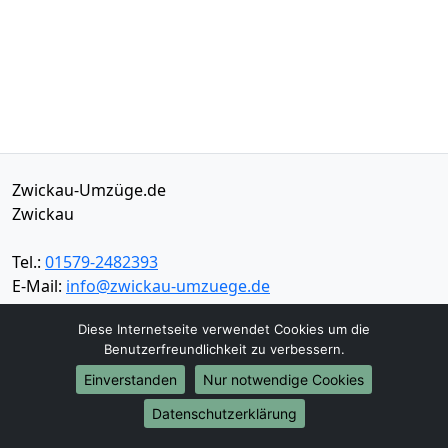
Zwickau-Umzüge.de
Zwickau
Tel.:
01579-2482393
E-Mail:
info@zwickau-umzuege.de
Diese Internetseite verwendet Cookies um die
Öffnungszeiten:
Mo - Sa: 06:00 - 17:30 Uhr
Benutzerfreundlichkeit zu verbessern.
Impressum
Einverstanden
Nur notwendige Cookies
Datenschutz
Datenschutzerklärung