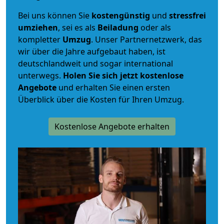
Bei uns können Sie
kostengünstig
und
stressfrei
umziehen
, sei es als
Beiladung
oder als
kompletter
Umzug
. Unser Partnernetzwerk, das
wir über die Jahre aufgebaut haben, ist
deutschlandweit und sogar international
unterwegs.
Holen Sie sich jetzt kostenlose
Angebote
und erhalten Sie einen ersten
Überblick über die Kosten für Ihren Umzug.
Kostenlose Angebote erhalten