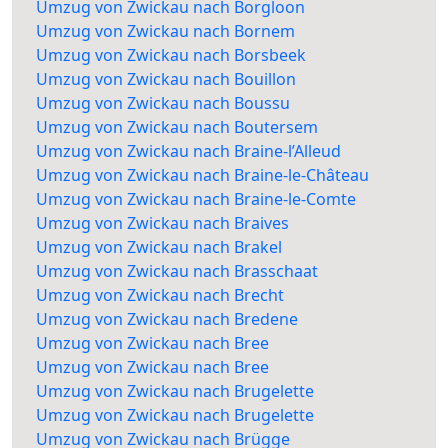
Umzug von Zwickau nach Borgloon
Umzug von Zwickau nach Bornem
Umzug von Zwickau nach Borsbeek
Umzug von Zwickau nach Bouillon
Umzug von Zwickau nach Boussu
Umzug von Zwickau nach Boutersem
Umzug von Zwickau nach Braine-l’Alleud
Umzug von Zwickau nach Braine-le-Château
Umzug von Zwickau nach Braine-le-Comte
Umzug von Zwickau nach Braives
Umzug von Zwickau nach Brakel
Umzug von Zwickau nach Brasschaat
Umzug von Zwickau nach Brecht
Umzug von Zwickau nach Bredene
Umzug von Zwickau nach Bree
Umzug von Zwickau nach Bree
Umzug von Zwickau nach Brugelette
Umzug von Zwickau nach Brugelette
Umzug von Zwickau nach Brügge