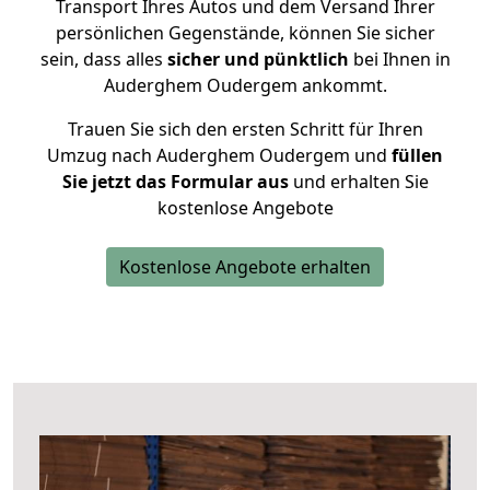
Transport Ihres Autos und dem Versand Ihrer
persönlichen Gegenstände, können Sie sicher
sein, dass alles
sicher und pünktlich
bei Ihnen in
Auderghem Oudergem ankommt.
Trauen Sie sich den ersten Schritt für Ihren
Umzug nach Auderghem Oudergem und
füllen
Sie jetzt das Formular aus
und erhalten Sie
kostenlose Angebote
Kostenlose Angebote erhalten