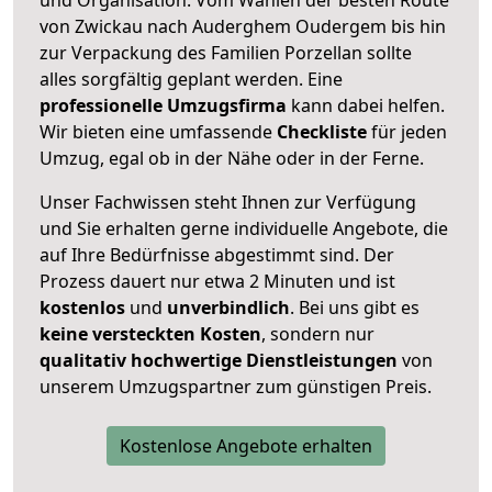
von Zwickau nach Auderghem Oudergem bis hin
zur Verpackung des Familien Porzellan sollte
alles sorgfältig geplant werden. Eine
professionelle Umzugsfirma
kann dabei helfen.
Wir bieten eine umfassende
Checkliste
für jeden
Umzug, egal ob in der Nähe oder in der Ferne.
Unser Fachwissen steht Ihnen zur Verfügung
und Sie erhalten gerne individuelle Angebote, die
auf Ihre Bedürfnisse abgestimmt sind. Der
Prozess dauert nur etwa 2 Minuten und ist
kostenlos
und
unverbindlich
. Bei uns gibt es
keine versteckten Kosten
, sondern nur
qualitativ hochwertige Dienstleistungen
von
unserem Umzugspartner zum günstigen Preis.
Kostenlose Angebote erhalten