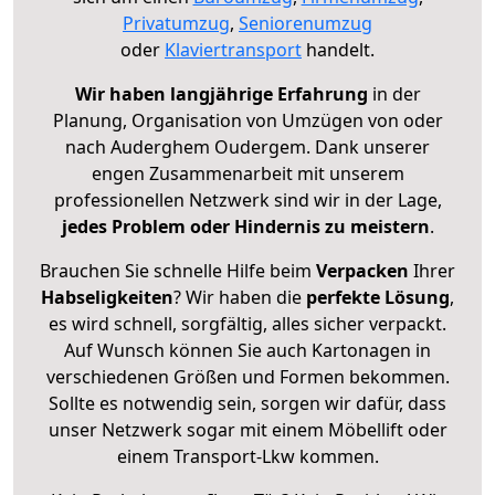
Privatumzug
,
Seniorenumzug
oder
Klaviertransport
handelt.
Wir haben langjährige Erfahrung
in der
Planung, Organisation von Umzügen von oder
nach Auderghem Oudergem. Dank unserer
engen Zusammenarbeit mit unserem
professionellen Netzwerk sind wir in der Lage,
jedes Problem oder Hindernis zu meistern
.
Brauchen Sie schnelle Hilfe beim
Verpacken
Ihrer
Habseligkeiten
? Wir haben die
perfekte Lösung
,
es wird schnell, sorgfältig, alles sicher verpackt.
Auf Wunsch können Sie auch Kartonagen in
verschiedenen Größen und Formen bekommen.
Sollte es notwendig sein, sorgen wir dafür, dass
unser Netzwerk sogar mit einem Möbellift oder
einem Transport-Lkw kommen.