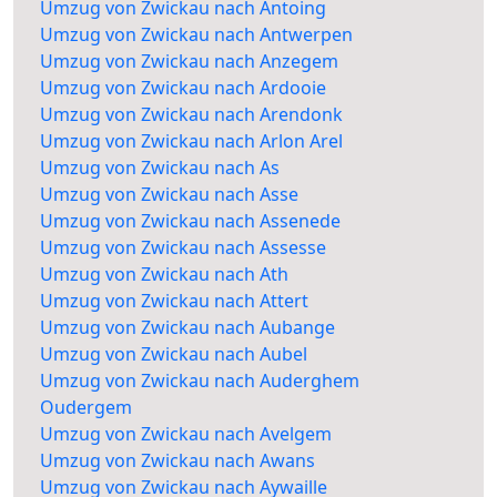
Umzug von Zwickau nach Antoing
Umzug von Zwickau nach Antwerpen
Umzug von Zwickau nach Anzegem
Umzug von Zwickau nach Ardooie
Umzug von Zwickau nach Arendonk
Umzug von Zwickau nach Arlon Arel
Umzug von Zwickau nach As
Umzug von Zwickau nach Asse
Umzug von Zwickau nach Assenede
Umzug von Zwickau nach Assesse
Umzug von Zwickau nach Ath
Umzug von Zwickau nach Attert
Umzug von Zwickau nach Aubange
Umzug von Zwickau nach Aubel
Umzug von Zwickau nach Auderghem
Oudergem
Umzug von Zwickau nach Avelgem
Umzug von Zwickau nach Awans
Umzug von Zwickau nach Aywaille