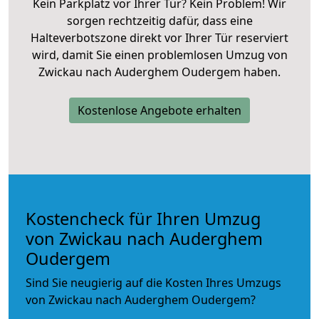
Kein Parkplatz vor Ihrer Tür? Kein Problem! Wir
sorgen rechtzeitig dafür, dass eine
Halteverbotszone direkt vor Ihrer Tür reserviert
wird, damit Sie einen problemlosen Umzug von
Zwickau nach Auderghem Oudergem haben.
Kostenlose Angebote erhalten
Kostencheck für Ihren Umzug
von Zwickau nach Auderghem
Oudergem
Sind Sie neugierig auf die Kosten Ihres Umzugs
von Zwickau nach Auderghem Oudergem?