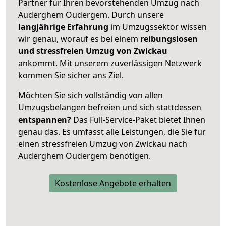
Partner für Ihren bevorstehenden Umzug nach
Auderghem Oudergem. Durch unsere
langjährige Erfahrung
im Umzugssektor wissen
wir genau, worauf es bei einem
reibungslosen
und stressfreien Umzug von Zwickau
ankommt. Mit unserem zuverlässigen Netzwerk
kommen Sie sicher ans Ziel.
Möchten Sie sich vollständig von allen
Umzugsbelangen befreien und sich stattdessen
entspannen?
Das Full-Service-Paket bietet Ihnen
genau das. Es umfasst alle Leistungen, die Sie für
einen stressfreien Umzug von Zwickau nach
Auderghem Oudergem benötigen.
Kostenlose Angebote erhalten