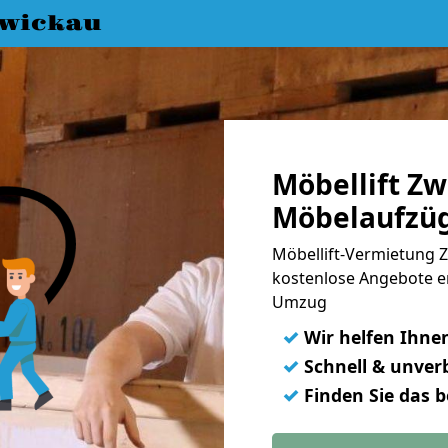
wickau
Möbellift Z
Möbelaufzüg
Möbellift-Vermietung Z
kostenlose Angebote e
Umzug
✓
Wir helfen Ihne
✓
Schnell & unverb
✓
Finden Sie das 