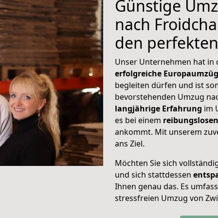
Günstige Umz
nach Froidchap
den perfekte
Unser Unternehmen hat in
erfolgreiche Europaumzü
begleiten dürfen und ist so
bevorstehenden Umzug nach
langjährige Erfahrung
im 
es bei einem
reibungslosen
ankommt. Mit unserem zuve
ans Ziel.
Möchten Sie sich vollständ
und sich stattdessen
entsp
Ihnen genau das. Es umfasst 
stressfreien Umzug von Zwi