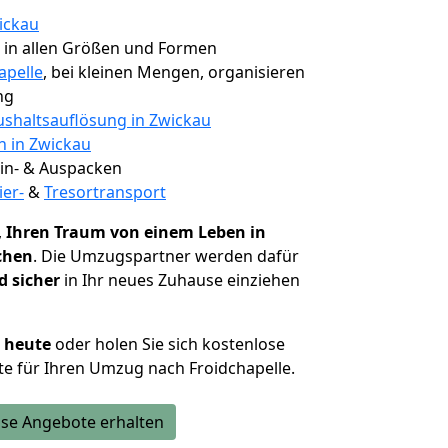
ickau
, in allen Größen und Formen
apelle
, bei kleinen Mengen, organisieren
ng
shaltsauflösung in Zwickau
n in Zwickau
 Ein- & Auspacken
ier-
&
Tresortransport
,
Ihren Traum von einem Leben in
ichen
. Die Umzugspartner werden dafür
d sicher
in Ihr neues Zuhause einziehen
h heute
oder holen Sie sich kostenlose
e für Ihren Umzug nach Froidchapelle.
se Angebote erhalten