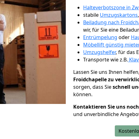
Halteverbotszone in Zw
stabile
Umzugskartons
Beiladung nach Froidch
wir, für Sie eine Beiladu
Entrümpelung
oder
Hau
Möbellift günstig miete
Umzugshelfer
, für das
Transporte wie z.B.
Klav
Lassen Sie uns Ihnen helfen
Froidchapelle zu verwirkl
sorgen, dass Sie
schnell un
können.
Kontaktieren Sie uns noc
und unverbindliche Angebot
Kostenlo