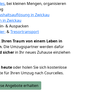
les
, bei kleinen Mengen, organisieren
ng
shaltsauflösung in Zwickau
n in Zwickau
 Ein- & Auspacken
ier-
&
Tresortransport
,
Ihren Traum von einem Leben in
n
. Die Umzugspartner werden dafür
d sicher
in Ihr neues Zuhause einziehen
h heute
oder holen Sie sich kostenlose
e für Ihren Umzug nach Courcelles.
se Angebote erhalten