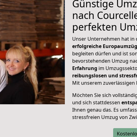
Günstige Umz
nach Courcelle
perfekten Um
Unser Unternehmen hat in
erfolgreiche Europaumzü
begleiten dürfen und ist so
bevorstehenden Umzug nach
Erfahrung
im Umzugssektor
reibungslosen und stress
Mit unserem zuverlässigen 
Möchten Sie sich vollständ
und sich stattdessen
entsp
Ihnen genau das. Es umfasst 
stressfreien Umzug von Zwi
Kostenlo