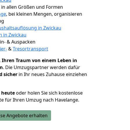
ickau
, in allen Größen und Formen
nge
, bei kleinen Mengen, organisieren
ng
shaltsauflösung in Zwickau
n in Zwickau
 Ein- & Auspacken
ier-
&
Tresortransport
,
Ihren Traum von einem Leben in
en
. Die Umzugspartner werden dafür
d sicher
in Ihr neues Zuhause einziehen
h heute
oder holen Sie sich kostenlose
te für Ihren Umzug nach Havelange.
se Angebote erhalten