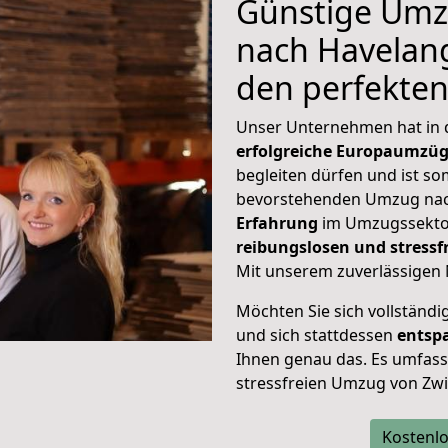
Günstige Umz
nach Havelang
den perfekte
Unser Unternehmen hat in
erfolgreiche Europaumzü
begleiten dürfen und ist so
bevorstehenden Umzug nac
Erfahrung
im Umzugssektor
reibungslosen und stress
Mit unserem zuverlässigen 
Möchten Sie sich vollständ
und sich stattdessen
entsp
Ihnen genau das. Es umfasst 
stressfreien Umzug von Zw
Kostenlo