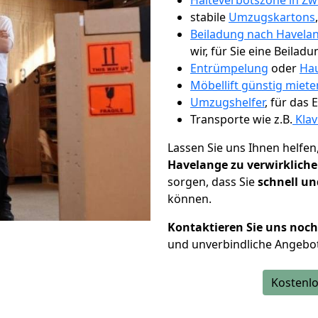
Halteverbotszone in Zw
stabile
Umzugskartons
Beiladung nach Havela
wir, für Sie eine Beiladu
Entrümpelung
oder
Hau
Möbellift günstig miete
Umzugshelfer
, für das
Transporte wie z.B.
Klav
Lassen Sie uns Ihnen helfen
Havelange zu verwirklich
sorgen, dass Sie
schnell un
können.
Kontaktieren Sie uns noc
und unverbindliche Angebo
Kostenlo