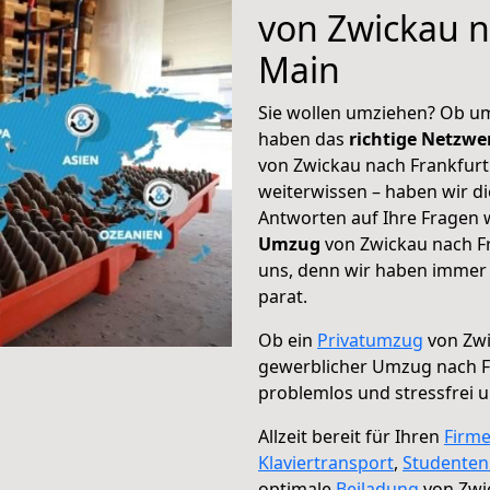
von Zwickau n
Main
Sie wollen umziehen? Ob um
haben das
richtige Netzw
von Zwickau nach Frankfurt
weiterwissen – haben wir di
Antworten auf Ihre Fragen 
Umzug
von Zwickau nach Fr
uns, denn wir haben immer 
parat.
Ob ein
Privatumzug
von Zwi
gewerblicher Umzug nach F
problemlos und stressfrei 
Allzeit bereit für Ihren
Firm
Klaviertransport
,
Studente
optimale
Beiladung
von Zwi