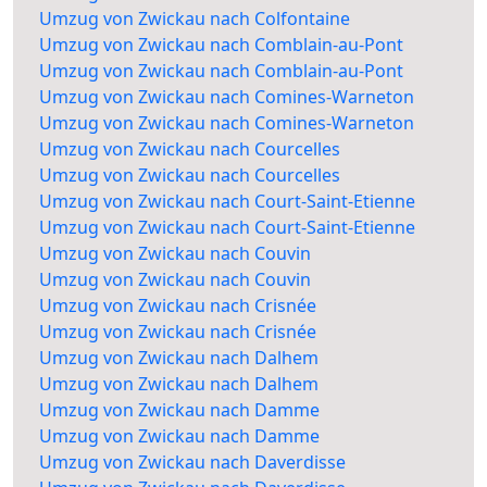
Umzug von Zwickau nach Colfontaine
Umzug von Zwickau nach Comblain-au-Pont
Umzug von Zwickau nach Comblain-au-Pont
Umzug von Zwickau nach Comines-Warneton
Umzug von Zwickau nach Comines-Warneton
Umzug von Zwickau nach Courcelles
Umzug von Zwickau nach Courcelles
Umzug von Zwickau nach Court-Saint-Etienne
Umzug von Zwickau nach Court-Saint-Etienne
Umzug von Zwickau nach Couvin
Umzug von Zwickau nach Couvin
Umzug von Zwickau nach Crisnée
Umzug von Zwickau nach Crisnée
Umzug von Zwickau nach Dalhem
Umzug von Zwickau nach Dalhem
Umzug von Zwickau nach Damme
Umzug von Zwickau nach Damme
Umzug von Zwickau nach Daverdisse