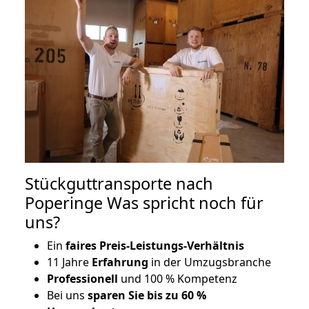
Stückguttransporte nach
Poperinge Was spricht noch für
uns?
Ein
faires Preis-Leistungs-Verhältnis
11 Jahre
Erfahrung
in der Umzugsbranche
Professionell
und 100 % Kompetenz
Bei uns
sparen Sie bis zu 60 %