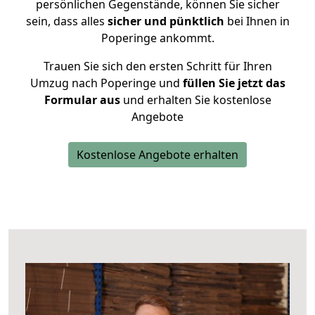
persönlichen Gegenstände, können Sie sicher
sein, dass alles
sicher und pünktlich
bei Ihnen in
Poperinge ankommt.
Trauen Sie sich den ersten Schritt für Ihren
Umzug nach Poperinge und
füllen Sie jetzt das
Formular aus
und erhalten Sie kostenlose
Angebote
Kostenlose Angebote erhalten