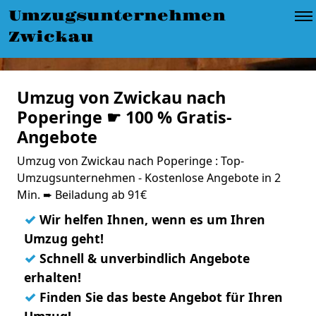
Umzugsunternehmen
Zwickau
Umzug von Zwickau nach
Poperinge ☛ 100 % Gratis-
Angebote
Umzug von Zwickau nach Poperinge : Top-
Umzugsunternehmen - Kostenlose Angebote in 2
Min. ➨ Beiladung ab 91€
✓
Wir helfen Ihnen, wenn es um Ihren
Umzug geht!
✓
Schnell & unverbindlich Angebote
erhalten!
✓
Finden Sie das beste Angebot für Ihren