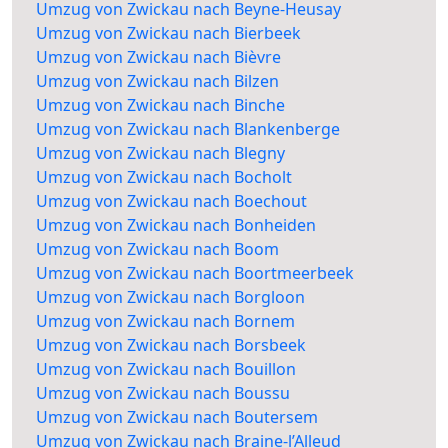
Umzug von Zwickau nach Beyne-Heusay
Umzug von Zwickau nach Bierbeek
Umzug von Zwickau nach Bièvre
Umzug von Zwickau nach Bilzen
Umzug von Zwickau nach Binche
Umzug von Zwickau nach Blankenberge
Umzug von Zwickau nach Blegny
Umzug von Zwickau nach Bocholt
Umzug von Zwickau nach Boechout
Umzug von Zwickau nach Bonheiden
Umzug von Zwickau nach Boom
Umzug von Zwickau nach Boortmeerbeek
Umzug von Zwickau nach Borgloon
Umzug von Zwickau nach Bornem
Umzug von Zwickau nach Borsbeek
Umzug von Zwickau nach Bouillon
Umzug von Zwickau nach Boussu
Umzug von Zwickau nach Boutersem
Umzug von Zwickau nach Braine-l’Alleud