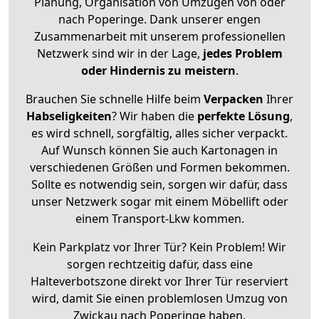
Planung, Organisation von Umzügen von oder
nach Poperinge. Dank unserer engen
Zusammenarbeit mit unserem professionellen
Netzwerk sind wir in der Lage,
jedes Problem
oder Hindernis zu meistern
.
Brauchen Sie schnelle Hilfe beim
Verpacken
Ihrer
Habseligkeiten
? Wir haben die
perfekte Lösung
,
es wird schnell, sorgfältig, alles sicher verpackt.
Auf Wunsch können Sie auch Kartonagen in
verschiedenen Größen und Formen bekommen.
Sollte es notwendig sein, sorgen wir dafür, dass
unser Netzwerk sogar mit einem Möbellift oder
einem Transport-Lkw kommen.
Kein Parkplatz vor Ihrer Tür? Kein Problem! Wir
sorgen rechtzeitig dafür, dass eine
Halteverbotszone direkt vor Ihrer Tür reserviert
wird, damit Sie einen problemlosen Umzug von
Zwickau nach Poperinge haben.