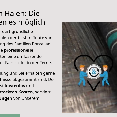
h Halen: Die
n es möglich
rdert gründliche
hlen der besten Route von
ng des Familien Porzellan
ine
professionelle
eten eine umfassende
er Nähe oder in der Ferne.
gung und Sie erhalten gerne
rfnisse abgestimmt sind. Der
ist
kostenlos
und
steckten Kosten
, sondern
tungen
von unserem