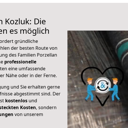
 Kozluk: Die
n es möglich
ordert gründliche
hlen der besten Route von
ung des Familien Porzellan
ine
professionelle
eten eine umfassende
er Nähe oder in der Ferne.
gung und Sie erhalten gerne
rfnisse abgestimmt sind. Der
ist
kostenlos
und
steckten Kosten
, sondern
tungen
von unserem