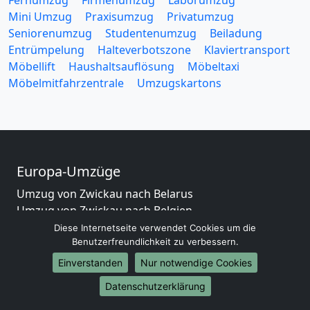
Fernumzug
Firmenumzug
Laborumzug
Mini Umzug
Praxisumzug
Privatumzug
Seniorenumzug
Studentenumzug
Beiladung
Entrümpelung
Halteverbotszone
Klaviertransport
Möbellift
Haushaltsauflösung
Möbeltaxi
Möbelmitfahrzentrale
Umzugskartons
Europa-Umzüge
Umzug von Zwickau nach Belarus
Umzug von Zwickau nach Belgien
Umzug von Zwickau nach Bulgarien
Diese Internetseite verwendet Cookies um die
Benutzerfreundlichkeit zu verbessern.
Umzug von Zwickau nach Dänemark
Umzug von Zwickau nach England
Einverstanden
Nur notwendige Cookies
Umzug von Zwickau nach Portugal
Datenschutzerklärung
Umzug von Zwickau nach Bosnien und Herzegowina