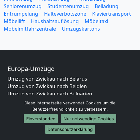
Seniorenumzug
Studentenumzug
Beiladung
Entrümpelung
Halteverbotszone
Klaviertransport
Möbellift
Haushaltsauflösung
Möbeltaxi
Möbelmitfahrzentrale
Umzugskartons
Europa-Umzüge
Umzug von Zwickau nach Belarus
Umzug von Zwickau nach Belgien
Umzug von Zwickau nach Bulgarien
Umzug von Zwickau nach Dänemark
Diese Internetseite verwendet Cookies um die
Umzug von Zwickau nach England
Benutzerfreundlichkeit zu verbessern.
Umzug von Zwickau nach Portugal
Einverstanden
Nur notwendige Cookies
Umzug von Zwickau nach Bosnien und Herzegowina
Datenschutzerklärung
Umzug von Zwickau nach Irland
Umzug von Zwickau nach Lettland