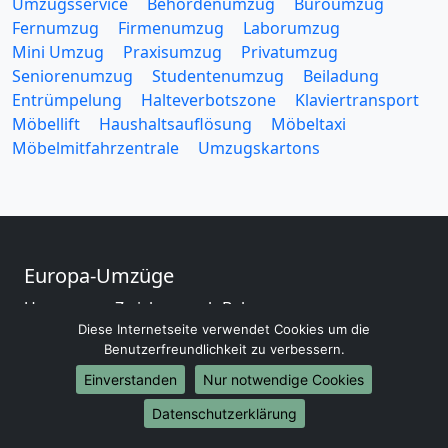
Umzugsservice
Behördenumzug
Büroumzug
Fernumzug
Firmenumzug
Laborumzug
Mini Umzug
Praxisumzug
Privatumzug
Seniorenumzug
Studentenumzug
Beiladung
Entrümpelung
Halteverbotszone
Klaviertransport
Möbellift
Haushaltsauflösung
Möbeltaxi
Möbelmitfahrzentrale
Umzugskartons
Europa-Umzüge
Umzug von Zwickau nach Belarus
Diese Internetseite verwendet Cookies um die
Umzug von Zwickau nach Belgien
Benutzerfreundlichkeit zu verbessern.
Umzug von Zwickau nach Bulgarien
Umzug von Zwickau nach Dänemark
Einverstanden
Nur notwendige Cookies
Umzug von Zwickau nach England
Datenschutzerklärung
Umzug von Zwickau nach Portugal