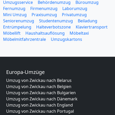
Umzugsservice
Behördenumzug
Büroumzug
Fernumzug
Firmenumzug
Laborumzug
Mini Umzug
Praxisumzug
Privatumzug
Seniorenumzug
Studentenumzug
Beiladung
Entrümpelung
Halteverbotszone
Klaviertransport
Möbellift
Haushaltsauflösung
Möbeltaxi
Möbelmitfahrzentrale
Umzugskartons
Europa-Umzüge
Umzug von Zwickau nach Belarus
Umzug von Zwickau nach Belgien
Umzug von Zwickau nach Bulgarien
Umzug von Zwickau nach Dänemark
Umzug von Zwickau nach England
Umzug von Zwickau nach Portugal