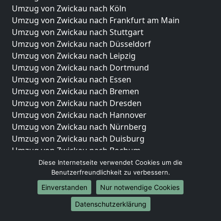
Umzug von Zwickau nach Köln
Umzug von Zwickau nach Frankfurt am Main
Umzug von Zwickau nach Stuttgart
Umzug von Zwickau nach Düsseldorf
Umzug von Zwickau nach Leipzig
Umzug von Zwickau nach Dortmund
Umzug von Zwickau nach Essen
Umzug von Zwickau nach Bremen
Umzug von Zwickau nach Dresden
Umzug von Zwickau nach Hannover
Umzug von Zwickau nach Nürnberg
Umzug von Zwickau nach Duisburg
Umzug von Zwickau nach Bochum
Umzug von Zwickau nach Wuppertal
Diese Internetseite verwendet Cookies um die
Benutzerfreundlichkeit zu verbessern.
Umzug von Zwickau nach Bielefeld
Umzug von Zwickau nach Bonn
Einverstanden
Nur notwendige Cookies
Umzug von Zwickau nach Münster
Datenschutzerklärung
Internationale-Umzüge