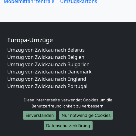
Möbelmitfahrzentrale
Umzugskartons
Europa-Umzüge
Umzug von Zwickau nach Belarus
Umzug von Zwickau nach Belgien
Umzug von Zwickau nach Bulgarien
Umzug von Zwickau nach Dänemark
Umzug von Zwickau nach England
Umzug von Zwickau nach Portugal
Umzug von Zwickau nach Bosnien und Herzegowina
Diese Internetseite verwendet Cookies um die
Umzug von Zwickau nach Irland
Benutzerfreundlichkeit zu verbessern.
Umzug von Zwickau nach Lettland
Umzug von Zwickau nach Zypern
Einverstanden
Nur notwendige Cookies
Umzug von Zwickau nach Kroatien
Datenschutzerklärung
Umzug von Zwickau nach Estland