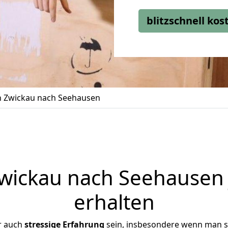
blitzschnell ko
 Zwickau nach Seehausen
ickau nach Seehausen 
erhalten
r auch
stressige
Erfahrung
sein, insbesondere wenn man s