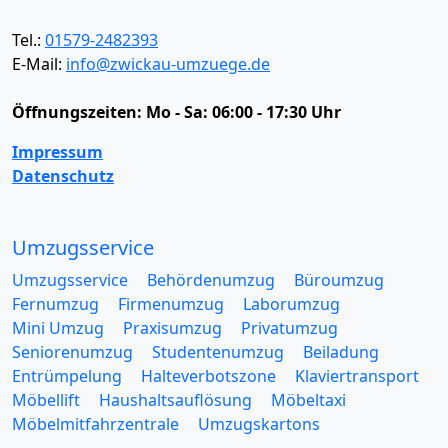
Tel.:
01579-2482393
E-Mail:
info@zwickau-umzuege.de
Öffnungszeiten:
Mo - Sa: 06:00 - 17:30 Uhr
Impressum
Datenschutz
Umzugsservice
Umzugsservice
Behördenumzug
Büroumzug
Fernumzug
Firmenumzug
Laborumzug
Mini Umzug
Praxisumzug
Privatumzug
Seniorenumzug
Studentenumzug
Beiladung
Entrümpelung
Halteverbotszone
Klaviertransport
Möbellift
Haushaltsauflösung
Möbeltaxi
Möbelmitfahrzentrale
Umzugskartons