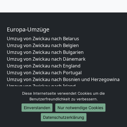
Europa-Umzüge
Umzug von Zwickau nach Belarus
Umzug von Zwickau nach Belgien
Umzug von Zwickau nach Bulgarien
Umzug von Zwickau nach Dänemark
Umzug von Zwickau nach England
Umzug von Zwickau nach Portugal
Umzug von Zwickau nach Bosnien und Herzegowina
Umzug von Zwickau nach Irland
Umzug von Zwickau nach Lettland
Diese Internetseite verwendet Cookies um die
Benutzerfreundlichkeit zu verbessern.
Umzug von Zwickau nach Zypern
Umzug von Zwickau nach Kroatien
Einverstanden
Nur notwendige Cookies
Umzug von Zwickau nach Estland
Datenschutzerklärung
Umzug von Zwickau nach Finnland