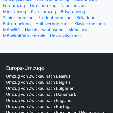
Fernumzug
Firmenumzug
Laborumzug
Mini Umzug
Praxisumzug
Privatumzug
Seniorenumzug
Studentenumzug
Beiladung
Entrümpelung
Halteverbotszone
Klaviertransport
Möbellift
Haushaltsauflösung
Möbeltaxi
Möbelmitfahrzentrale
Umzugskartons
Europa-Umzüge
Umzug von Zwickau nach Belarus
Umzug von Zwickau nach Belgien
Umzug von Zwickau nach Bulgarien
Umzug von Zwickau nach Dänemark
Umzug von Zwickau nach England
Umzug von Zwickau nach Portugal
Umzug von Zwickau nach Bosnien und Herzegowina