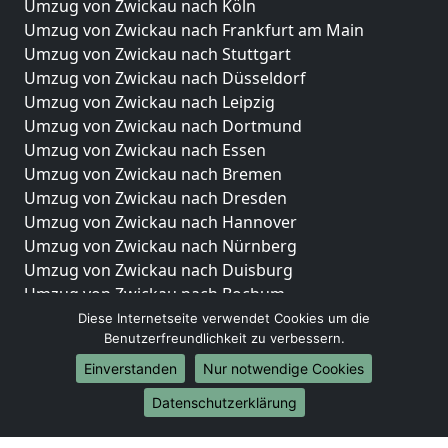
Umzug von Zwickau nach Köln
Umzug von Zwickau nach Frankfurt am Main
Umzug von Zwickau nach Stuttgart
Umzug von Zwickau nach Düsseldorf
Umzug von Zwickau nach Leipzig
Umzug von Zwickau nach Dortmund
Umzug von Zwickau nach Essen
Umzug von Zwickau nach Bremen
Umzug von Zwickau nach Dresden
Umzug von Zwickau nach Hannover
Umzug von Zwickau nach Nürnberg
Umzug von Zwickau nach Duisburg
Umzug von Zwickau nach Bochum
Umzug von Zwickau nach Wuppertal
Diese Internetseite verwendet Cookies um die
Benutzerfreundlichkeit zu verbessern.
Umzug von Zwickau nach Bielefeld
Umzug von Zwickau nach Bonn
Einverstanden
Nur notwendige Cookies
Umzug von Zwickau nach Münster
Datenschutzerklärung
Internationale-Umzüge