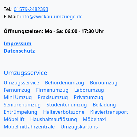
Tel.:
01579-2482393
E-Mail:
info@zwickau-umzuege.de
Öffnungszeiten:
Mo - Sa: 06:00 - 17:30 Uhr
Impressum
Datenschutz
Umzugsservice
Umzugsservice
Behördenumzug
Büroumzug
Fernumzug
Firmenumzug
Laborumzug
Mini Umzug
Praxisumzug
Privatumzug
Seniorenumzug
Studentenumzug
Beiladung
Entrümpelung
Halteverbotszone
Klaviertransport
Möbellift
Haushaltsauflösung
Möbeltaxi
Möbelmitfahrzentrale
Umzugskartons