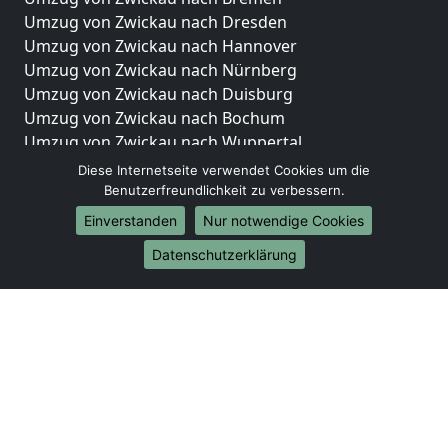
Umzug von Zwickau nach Dresden
Umzug von Zwickau nach Hannover
Umzug von Zwickau nach Nürnberg
Umzug von Zwickau nach Duisburg
Umzug von Zwickau nach Bochum
Umzug von Zwickau nach Wuppertal
Umzug von Zwickau nach Bielefeld
Diese Internetseite verwendet Cookies um die
Umzug von Zwickau nach Bonn
Benutzerfreundlichkeit zu verbessern.
Umzug von Zwickau nach Münster
Einverstanden
Nur notwendige Cookies
Internationale-Umzüge
Datenschutzerklärung
Umzug von Zwickau nach Brasilien
Umzug von Zwickau nach Brunei Darussalam
Umzug von Zwickau nach Burkina Faso
Umzug von Zwickau nach Burundi
Umzug von Zwickau nach Chile
Umzug von Zwickau nach China
Umzug von Zwickau nach Cookinseln