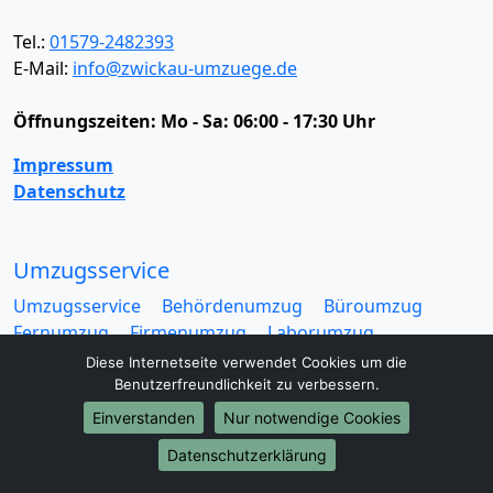
Tel.:
01579-2482393
E-Mail:
info@zwickau-umzuege.de
Öffnungszeiten:
Mo - Sa: 06:00 - 17:30 Uhr
Impressum
Datenschutz
Umzugsservice
Umzugsservice
Behördenumzug
Büroumzug
Fernumzug
Firmenumzug
Laborumzug
Mini Umzug
Praxisumzug
Privatumzug
Diese Internetseite verwendet Cookies um die
Seniorenumzug
Studentenumzug
Beiladung
Benutzerfreundlichkeit zu verbessern.
Entrümpelung
Halteverbotszone
Klaviertransport
Einverstanden
Nur notwendige Cookies
Möbellift
Haushaltsauflösung
Möbeltaxi
Datenschutzerklärung
Möbelmitfahrzentrale
Umzugskartons