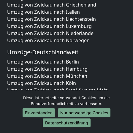
Umzug von Zwickau nach Griechenland
Umzug von Zwickau nach Italien
Umzug von Zwickau nach Liechtenstein
Umzug von Zwickau nach Luxemburg
Umzug von Zwickau nach Niederlande
Umzug von Zwickau nach Norwegen
Umzüge-Deutschlandweit
Umzug von Zwickau nach Berlin
Umzug von Zwickau nach Hamburg
Umzug von Zwickau nach München
Umzug von Zwickau nach Köln
Umzug von Zwickau nach Frankfurt am Main
Umzug von Zwickau nach Stuttgart
Diese Internetseite verwendet Cookies um die
Umzug von Zwickau nach Düsseldorf
Benutzerfreundlichkeit zu verbessern.
Umzug von Zwickau nach Leipzig
Einverstanden
Nur notwendige Cookies
Umzug von Zwickau nach Dortmund
Datenschutzerklärung
Umzug von Zwickau nach Essen
Umzug von Zwickau nach Bremen