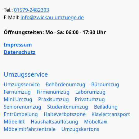
Tel.:
01579-2482393
E-Mail:
info@zwickau-umzuege.de
Öffnungszeiten:
Mo - Sa: 06:00 - 17:30 Uhr
Impressum
Datenschutz
Umzugsservice
Umzugsservice
Behördenumzug
Büroumzug
Fernumzug
Firmenumzug
Laborumzug
Mini Umzug
Praxisumzug
Privatumzug
Seniorenumzug
Studentenumzug
Beiladung
Entrümpelung
Halteverbotszone
Klaviertransport
Möbellift
Haushaltsauflösung
Möbeltaxi
Möbelmitfahrzentrale
Umzugskartons