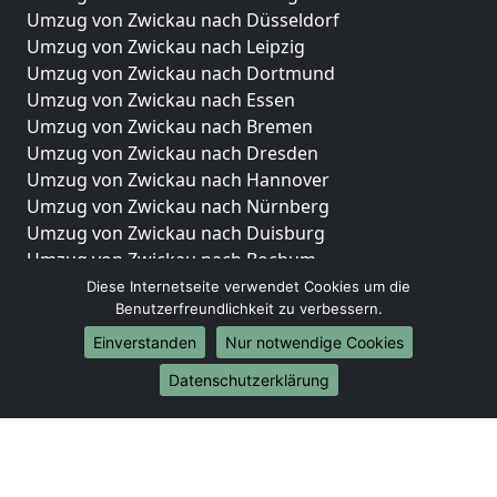
Umzug von Zwickau nach Düsseldorf
Umzug von Zwickau nach Leipzig
Umzug von Zwickau nach Dortmund
Umzug von Zwickau nach Essen
Umzug von Zwickau nach Bremen
Umzug von Zwickau nach Dresden
Umzug von Zwickau nach Hannover
Umzug von Zwickau nach Nürnberg
Umzug von Zwickau nach Duisburg
Umzug von Zwickau nach Bochum
Umzug von Zwickau nach Wuppertal
Diese Internetseite verwendet Cookies um die
Benutzerfreundlichkeit zu verbessern.
Umzug von Zwickau nach Bielefeld
Umzug von Zwickau nach Bonn
Einverstanden
Nur notwendige Cookies
Umzug von Zwickau nach Münster
Datenschutzerklärung
Internationale-Umzüge
Umzug von Zwickau nach Brasilien
Umzug von Zwickau nach Brunei Darussalam