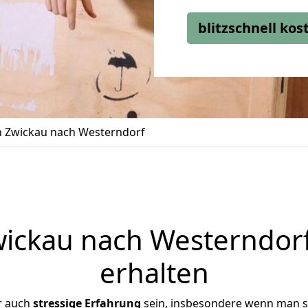
blitzschnell ko
 Zwickau nach Westerndorf
ckau nach Westerndorf
erhalten
r auch
stressige
Erfahrung
sein, insbesondere wenn man s