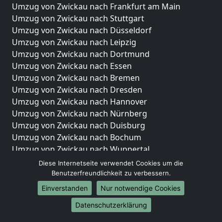
Umzug von Zwickau nach Frankfurt am Main
Umzug von Zwickau nach Stuttgart
Umzug von Zwickau nach Düsseldorf
Umzug von Zwickau nach Leipzig
Umzug von Zwickau nach Dortmund
Umzug von Zwickau nach Essen
Umzug von Zwickau nach Bremen
Umzug von Zwickau nach Dresden
Umzug von Zwickau nach Hannover
Umzug von Zwickau nach Nürnberg
Umzug von Zwickau nach Duisburg
Umzug von Zwickau nach Bochum
Umzug von Zwickau nach Wuppertal
Umzug von Zwickau nach Bielefeld
Diese Internetseite verwendet Cookies um die
Umzug von Zwickau nach Bonn
Benutzerfreundlichkeit zu verbessern.
Umzug von Zwickau nach Münster
Einverstanden
Nur notwendige Cookies
Internationale-Umzüge
Datenschutzerklärung
Umzug von Zwickau nach Brasilien