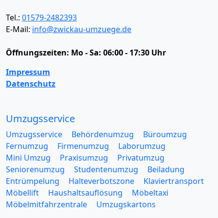
Tel.:
01579-2482393
E-Mail:
info@zwickau-umzuege.de
Öffnungszeiten:
Mo - Sa: 06:00 - 17:30 Uhr
Impressum
Datenschutz
Umzugsservice
Umzugsservice
Behördenumzug
Büroumzug
Fernumzug
Firmenumzug
Laborumzug
Mini Umzug
Praxisumzug
Privatumzug
Seniorenumzug
Studentenumzug
Beiladung
Entrümpelung
Halteverbotszone
Klaviertransport
Möbellift
Haushaltsauflösung
Möbeltaxi
Möbelmitfahrzentrale
Umzugskartons