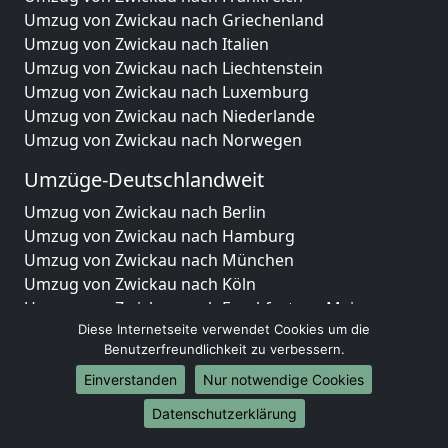
Umzug von Zwickau nach Griechenland
Umzug von Zwickau nach Italien
Umzug von Zwickau nach Liechtenstein
Umzug von Zwickau nach Luxemburg
Umzug von Zwickau nach Niederlande
Umzug von Zwickau nach Norwegen
Umzüge-Deutschlandweit
Umzug von Zwickau nach Berlin
Umzug von Zwickau nach Hamburg
Umzug von Zwickau nach München
Umzug von Zwickau nach Köln
Umzug von Zwickau nach Frankfurt am Main
Diese Internetseite verwendet Cookies um die
Umzug von Zwickau nach Stuttgart
Benutzerfreundlichkeit zu verbessern.
Umzug von Zwickau nach Düsseldorf
Umzug von Zwickau nach Leipzig
Einverstanden
Nur notwendige Cookies
Umzug von Zwickau nach Dortmund
Datenschutzerklärung
Umzug von Zwickau nach Essen