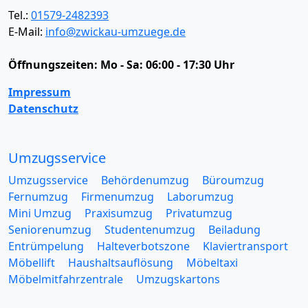
Tel.:
01579-2482393
E-Mail:
info@zwickau-umzuege.de
Öffnungszeiten:
Mo - Sa: 06:00 - 17:30 Uhr
Impressum
Datenschutz
Umzugsservice
Umzugsservice
Behördenumzug
Büroumzug
Fernumzug
Firmenumzug
Laborumzug
Mini Umzug
Praxisumzug
Privatumzug
Seniorenumzug
Studentenumzug
Beiladung
Entrümpelung
Halteverbotszone
Klaviertransport
Möbellift
Haushaltsauflösung
Möbeltaxi
Möbelmitfahrzentrale
Umzugskartons