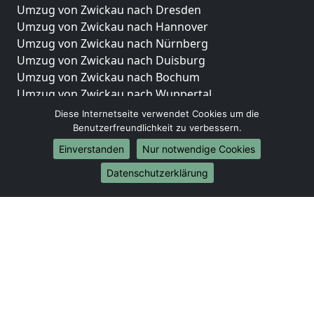
Umzug von Zwickau nach Dresden
Umzug von Zwickau nach Hannover
Umzug von Zwickau nach Nürnberg
Umzug von Zwickau nach Duisburg
Umzug von Zwickau nach Bochum
Umzug von Zwickau nach Wuppertal
Umzug von Zwickau nach Bielefeld
Diese Internetseite verwendet Cookies um die
Umzug von Zwickau nach Bonn
Benutzerfreundlichkeit zu verbessern.
Umzug von Zwickau nach Münster
Einverstanden
Nur notwendige Cookies
Internationale-Umzüge
Datenschutzerklärung
Umzug von Zwickau nach Brasilien
Umzug von Zwickau nach Brunei Darussalam
Umzug von Zwickau nach Burkina Faso
Umzug von Zwickau nach Burundi
Umzug von Zwickau nach Chile
Umzug von Zwickau nach China
Umzug von Zwickau nach Cookinseln
Umzug von Zwickau nach Costa Rica