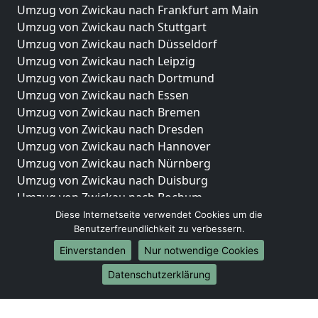
Umzug von Zwickau nach Frankfurt am Main
Umzug von Zwickau nach Stuttgart
Umzug von Zwickau nach Düsseldorf
Umzug von Zwickau nach Leipzig
Umzug von Zwickau nach Dortmund
Umzug von Zwickau nach Essen
Umzug von Zwickau nach Bremen
Umzug von Zwickau nach Dresden
Umzug von Zwickau nach Hannover
Umzug von Zwickau nach Nürnberg
Umzug von Zwickau nach Duisburg
Umzug von Zwickau nach Bochum
Umzug von Zwickau nach Wuppertal
Diese Internetseite verwendet Cookies um die
Benutzerfreundlichkeit zu verbessern.
Umzug von Zwickau nach Bielefeld
Umzug von Zwickau nach Bonn
Einverstanden
Nur notwendige Cookies
Umzug von Zwickau nach Münster
Datenschutzerklärung
Internationale-Umzüge
Umzug von Zwickau nach Brasilien