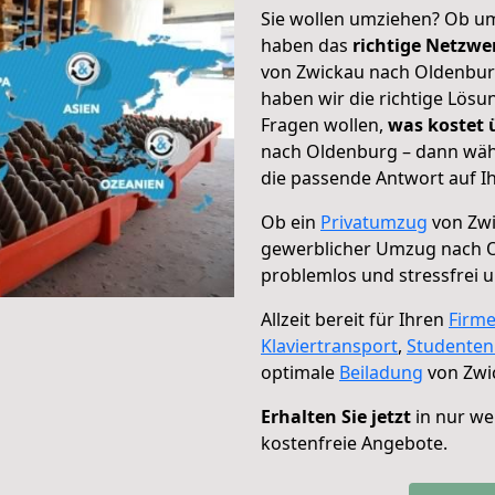
Sie wollen umziehen? Ob um
haben das
richtige Netzw
von Zwickau nach Oldenburg
haben wir die richtige Lösu
Fragen wollen,
was kostet
nach Oldenburg – dann wähl
die passende Antwort auf Ih
Ob ein
Privatumzug
von Zwi
gewerblicher Umzug nach 
problemlos und stressfrei 
Allzeit bereit für Ihren
Firm
Klaviertransport
,
Studente
optimale
Beiladung
von Zwi
Erhalten Sie jetzt
in nur we
kostenfreie Angebote.