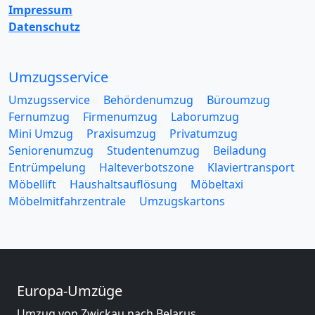
Impressum
Datenschutz
Umzugsservice
Umzugsservice
Behördenumzug
Büroumzug
Fernumzug
Firmenumzug
Laborumzug
Mini Umzug
Praxisumzug
Privatumzug
Seniorenumzug
Studentenumzug
Beiladung
Entrümpelung
Halteverbotszone
Klaviertransport
Möbellift
Haushaltsauflösung
Möbeltaxi
Möbelmitfahrzentrale
Umzugskartons
Europa-Umzüge
Umzug von Zwickau nach Belarus