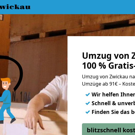
wickau
Umzug von Z
100 % Grati
Umzug von Zwickau na
Umzüge ab 91€ – Koste
✓
Wir helfen Ihne
✓
Schnell & unverb
✓
Finden Sie das 
blitzschnell ko