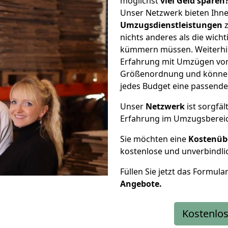
möglichst
viel Geld sparen
Unser Netzwerk bieten Ihn
Umzugsdienstleistungen
z
nichts anderes als die wic
kümmern müssen. Weiterhin
Erfahrung mit Umzügen von 
Größenordnung und können 
jedes Budget eine passende
Unser
Netzwerk
ist sorgfäl
Erfahrung im Umzugsberei
Sie möchten eine
Kostenüb
kostenlose und unverbindli
Füllen Sie jetzt das Formula
Angebote.
Kostenlos