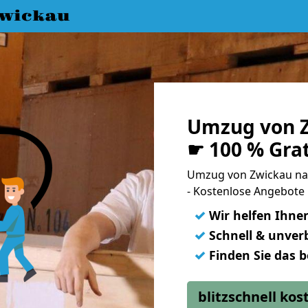
wickau
Umzug von Z
☛ 100 % Gra
Umzug von Zwickau na
- Kostenlose Angebote
✓
Wir helfen Ihne
✓
Schnell & unverb
✓
Finden Sie das 
blitzschnell ko