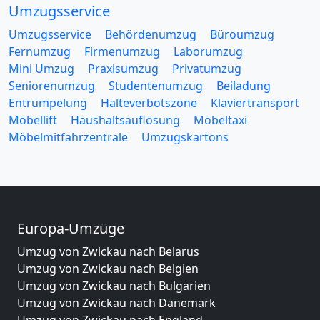
Umzugsservice
Umzugsservice
Behördenumzug
Büroumzug
Fernumzug
Firmenumzug
Laborumzug
Mini Umzug
Praxisumzug
Privatumzug
Seniorenumzug
Studentenumzug
Beiladung
Entrümpelung
Halteverbotszone
Klaviertransport
Möbellift
Haushaltsauflösung
Möbeltaxi
Möbelmitfahrzentrale
Umzugskartons
Europa-Umzüge
Umzug von Zwickau nach Belarus
Umzug von Zwickau nach Belgien
Umzug von Zwickau nach Bulgarien
Umzug von Zwickau nach Dänemark