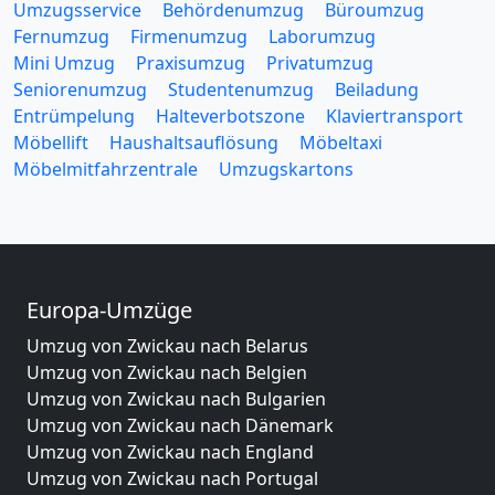
Umzugsservice
Behördenumzug
Büroumzug
Fernumzug
Firmenumzug
Laborumzug
Mini Umzug
Praxisumzug
Privatumzug
Seniorenumzug
Studentenumzug
Beiladung
Entrümpelung
Halteverbotszone
Klaviertransport
Möbellift
Haushaltsauflösung
Möbeltaxi
Möbelmitfahrzentrale
Umzugskartons
Europa-Umzüge
Umzug von Zwickau nach Belarus
Umzug von Zwickau nach Belgien
Umzug von Zwickau nach Bulgarien
Umzug von Zwickau nach Dänemark
Umzug von Zwickau nach England
Umzug von Zwickau nach Portugal