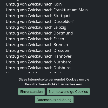
Umzug von Zwickau nach Köln
Umzug von Zwickau nach Frankfurt am Main
Umzug von Zwickau nach Stuttgart
Umzug von Zwickau nach Düsseldorf
Umzug von Zwickau nach Leipzig
Umzug von Zwickau nach Dortmund
Umzug von Zwickau nach Essen
Umzug von Zwickau nach Bremen
Umzug von Zwickau nach Dresden
Umzug von Zwickau nach Hannover
Umzug von Zwickau nach Nürnberg
Umzug von Zwickau nach Duisburg
Umzug von Zwickau nach Bochum
Umzug von Zwickau nach Wuppertal
Diese Internetseite verwendet Cookies um die
Benutzerfreundlichkeit zu verbessern.
Umzug von Zwickau nach Bielefeld
Umzug von Zwickau nach Bonn
Einverstanden
Nur notwendige Cookies
Umzug von Zwickau nach Münster
Datenschutzerklärung
Internationale-Umzüge