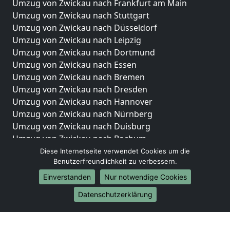
Umzug von Zwickau nach Frankfurt am Main
Umzug von Zwickau nach Stuttgart
Umzug von Zwickau nach Düsseldorf
Umzug von Zwickau nach Leipzig
Umzug von Zwickau nach Dortmund
Umzug von Zwickau nach Essen
Umzug von Zwickau nach Bremen
Umzug von Zwickau nach Dresden
Umzug von Zwickau nach Hannover
Umzug von Zwickau nach Nürnberg
Umzug von Zwickau nach Duisburg
Umzug von Zwickau nach Bochum
Umzug von Zwickau nach Wuppertal
Diese Internetseite verwendet Cookies um die
Benutzerfreundlichkeit zu verbessern.
Umzug von Zwickau nach Bielefeld
Umzug von Zwickau nach Bonn
Einverstanden
Nur notwendige Cookies
Umzug von Zwickau nach Münster
Datenschutzerklärung
Internationale-Umzüge
Umzug von Zwickau nach Brasilien