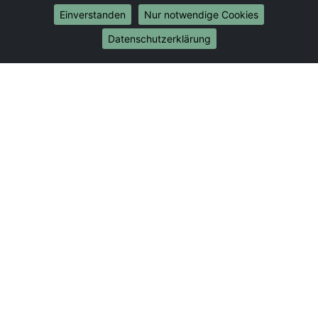
Umzug von Zwickau nach Bonn
Einverstanden
Nur notwendige Cookies
Umzug von Zwickau nach Münster
Datenschutzerklärung
Internationale-Umzüge
Umzug von Zwickau nach Brasilien
Umzug von Zwickau nach Brunei Darussalam
Umzug von Zwickau nach Burkina Faso
Umzug von Zwickau nach Burundi
Umzug von Zwickau nach Chile
Umzug von Zwickau nach China
Umzug von Zwickau nach Cookinseln
Umzug von Zwickau nach Costa Rica
Umzug von Zwickau nach Curaçao
Umzug von Zwickau nach Demokratische Republik
Kongo
Umzug von Zwickau nach Dominica
Umzug von Zwickau nach Dominikanische Republik
Umzug von Zwickau nach Dschibuti