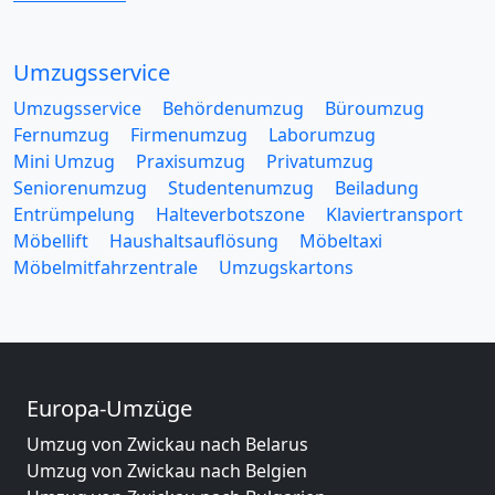
Umzugsservice
Umzugsservice
Behördenumzug
Büroumzug
Fernumzug
Firmenumzug
Laborumzug
Mini Umzug
Praxisumzug
Privatumzug
Seniorenumzug
Studentenumzug
Beiladung
Entrümpelung
Halteverbotszone
Klaviertransport
Möbellift
Haushaltsauflösung
Möbeltaxi
Möbelmitfahrzentrale
Umzugskartons
Europa-Umzüge
Umzug von Zwickau nach Belarus
Umzug von Zwickau nach Belgien