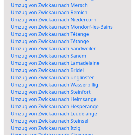
Umzug von Zwickau nach Mersch
Umzug von Zwickau nach Remich
Umzug von Zwickau nach Niedercorn
Umzug von Zwickau nach Mondorf-les-Bains
Umzug von Zwickau nach Tétange
Umzug von Zwickau nach Tétange
Umzug von Zwickau nach Sandweiler
Umzug von Zwickau nach Sanem
Umzug von Zwickau nach Lamadelaine
Umzug von Zwickau nach Bridel
Umzug von Zwickau nach unglinster
Umzug von Zwickau nach Wasserbillig
Umzug von Zwickau nach Steinfort
Umzug von Zwickau nach Helmsange
Umzug von Zwickau nach Hesperange
Umzug von Zwickau nach Leudelange
Umzug von Zwickau nach Steinsel
Umzug von Zwickau nach Itzig