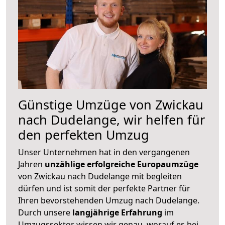
Günstige Umzüge von Zwickau
nach Dudelange, wir helfen für
den perfekten Umzug
Unser Unternehmen hat in den vergangenen
Jahren
unzählige erfolgreiche Europaumzüge
von Zwickau nach Dudelange mit begleiten
dürfen und ist somit der perfekte Partner für
Ihren bevorstehenden Umzug nach Dudelange.
Durch unsere
langjährige Erfahrung
im
Umzugssektor wissen wir genau, worauf es bei