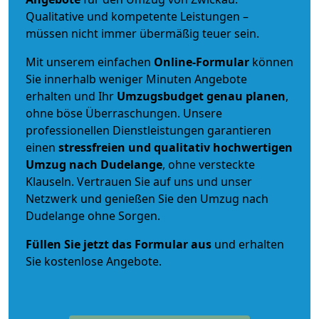
Qualitative und kompetente Leistungen –
müssen nicht immer übermäßig teuer sein.
Mit unserem einfachen
Online-Formular
können
Sie innerhalb weniger Minuten Angebote
erhalten und Ihr
Umzugsbudget
genau
planen
,
ohne böse Überraschungen. Unsere
professionellen Dienstleistungen garantieren
einen
stressfreien und qualitativ hochwertigen
Umzug nach Dudelange
, ohne versteckte
Klauseln. Vertrauen Sie auf uns und unser
Netzwerk und genießen Sie den Umzug nach
Dudelange ohne Sorgen.
Füllen Sie jetzt das Formular aus
und erhalten
Sie kostenlose Angebote.