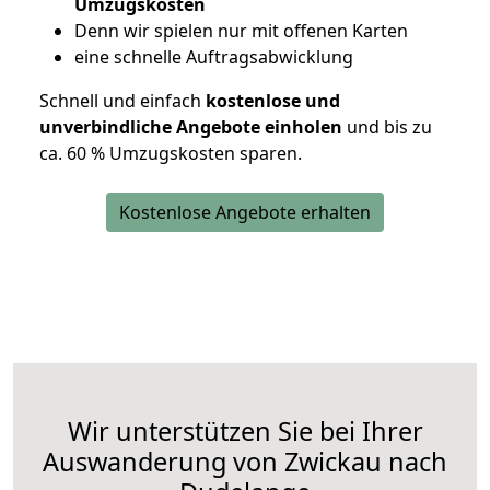
Umzugskosten
D
enn wir spielen nur mit offenen Karten
eine schnelle Auftragsabwicklung
Schnell und einfach
kostenlose und
unverbindliche Angebote einholen
und bis zu
ca. 6
0 % Umzugskosten sparen.
Kostenlose Angebote erhalten
Wir unterstützen Sie bei Ihrer
Auswanderung von Zwickau nach