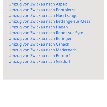
Umzug von Zwickau nach Aspelt
Umzug von Zwickau nach Pontpierre
Umzug von Zwickau nach Noertzange
Umzug von Zwickau nach Bettange-sur-Mess
Umzug von Zwickau nach Hagen
Umzug von Zwickau nach Roodt-sur-Syre
Umzug von Zwickau nach Beringen
Umzug von Zwickau nach Canach
Umzug von Zwickau nach Medernach
Umzug von Zwickau nach Berdorf
Umzug von Zwickau nach Gilsdorf