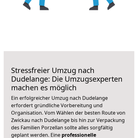
Stressfreier Umzug nach
Dudelange: Die Umzugsexperten
machen es möglich
Ein erfolgreicher Umzug nach Dudelange
erfordert gründliche Vorbereitung und
Organisation. Vom Wählen der besten Route von
Zwickau nach Dudelange bis hin zur Verpackung
des Familien Porzellan sollte alles sorgfältig
geplant werden. Eine
professionelle