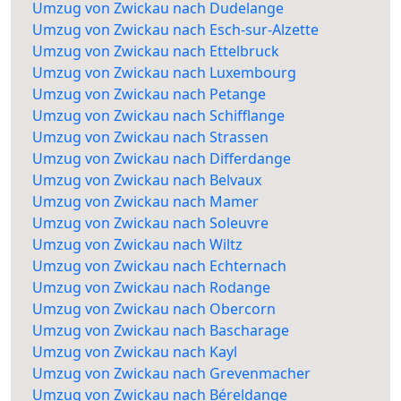
Umzug von Zwickau nach Dudelange
Umzug von Zwickau nach Esch-sur-Alzette
Umzug von Zwickau nach Ettelbruck
Umzug von Zwickau nach Luxembourg
Umzug von Zwickau nach Petange
Umzug von Zwickau nach Schifflange
Umzug von Zwickau nach Strassen
Umzug von Zwickau nach Differdange
Umzug von Zwickau nach Belvaux
Umzug von Zwickau nach Mamer
Umzug von Zwickau nach Soleuvre
Umzug von Zwickau nach Wiltz
Umzug von Zwickau nach Echternach
Umzug von Zwickau nach Rodange
Umzug von Zwickau nach Obercorn
Umzug von Zwickau nach Bascharage
Umzug von Zwickau nach Kayl
Umzug von Zwickau nach Grevenmacher
Umzug von Zwickau nach Béreldange