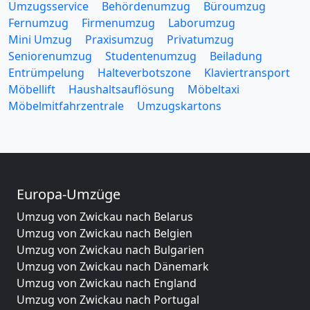
Umzugsservice
Behördenumzug
Büroumzug
Fernumzug
Firmenumzug
Laborumzug
Mini Umzug
Praxisumzug
Privatumzug
Seniorenumzug
Studentenumzug
Beiladung
Entrümpelung
Halteverbotszone
Klaviertransport
Möbellift
Haushaltsauflösung
Möbeltaxi
Möbelmitfahrzentrale
Umzugskartons
Europa-Umzüge
Umzug von Zwickau nach Belarus
Umzug von Zwickau nach Belgien
Umzug von Zwickau nach Bulgarien
Umzug von Zwickau nach Dänemark
Umzug von Zwickau nach England
Umzug von Zwickau nach Portugal