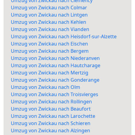
Umzug von Zwickau nach Clemency
Umzug von Zwickau nach Colmar
Umzug von Zwickau nach Lintgen
Umzug von Zwickau nach Kehlen
Umzug von Zwickau nach Vianden
Umzug von Zwickau nach Heisdorf-sur-Alzette
Umzug von Zwickau nach Eischen
Umzug von Zwickau nach Bergem
Umzug von Zwickau nach Niederanven
Umzug von Zwickau nach Hautcharage
Umzug von Zwickau nach Mertzig
Umzug von Zwickau nach Gonderange
Umzug von Zwickau nach Olm
Umzug von Zwickau nach Troisvierges
Umzug von Zwickau nach Rollingen
Umzug von Zwickau nach Beaufort
Umzug von Zwickau nach Larochette
Umzug von Zwickau nach Schieren
Umzug von Zwickau nach Alzingen