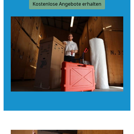
Kostenlose Angebote erhalten