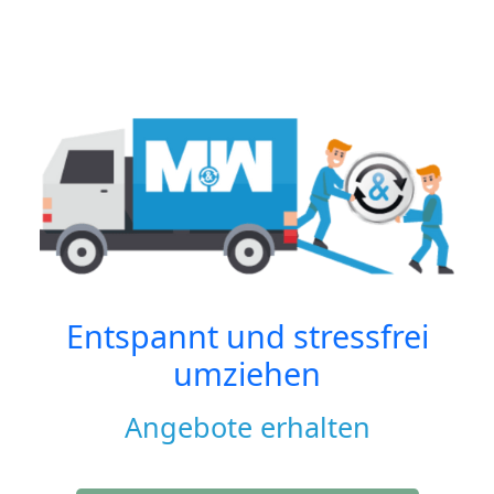
Entspannt und stressfrei
umziehen
Angebote erhalten