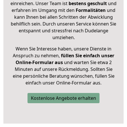
einreichen. Unser Team ist
bestens geschult
und
erfahren im Umgang mit den
Formalitäten
und
kann Ihnen bei allen Schritten der Abwicklung
behilflich sein. Durch unseren Service können Sie
entspannt und stressfrei nach Dudelange
umziehen.
Wenn Sie Interesse haben, unsere Dienste in
Anspruch zu nehmen,
füllen Sie einfach unser
Online-Formular aus
und warten Sie etwa 2
Minuten auf unsere Rückmeldung. Sollten Sie
eine persönliche Beratung wünschen, füllen Sie
einfach unser Online-Formular aus.
Kostenlose Angebote erhalten