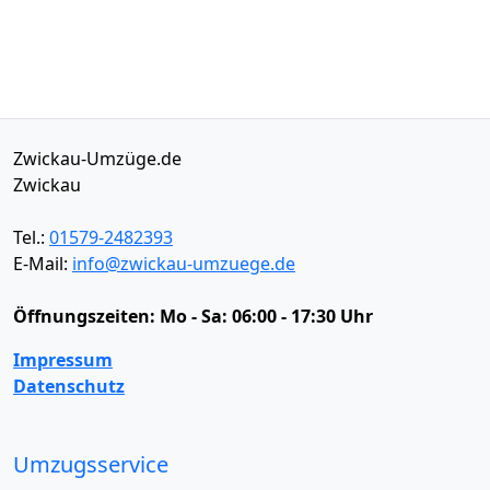
Zwickau-Umzüge.de
Zwickau
Tel.:
01579-2482393
E-Mail:
info@zwickau-umzuege.de
Öffnungszeiten:
Mo - Sa: 06:00 - 17:30 Uhr
Impressum
Datenschutz
Umzugsservice