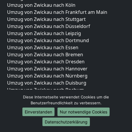
Umzug von Zwickau nach Köln
Umzug von Zwickau nach Frankfurt am Main
Umzug von Zwickau nach Stuttgart
Umzug von Zwickau nach Düsseldorf
Umzug von Zwickau nach Leipzig
Umzug von Zwickau nach Dortmund
Umzug von Zwickau nach Essen
Umzug von Zwickau nach Bremen
Umzug von Zwickau nach Dresden
Umzug von Zwickau nach Hannover
Umzug von Zwickau nach Nürnberg
Umzug von Zwickau nach Duisburg
Umzug von Zwickau nach Bochum
Umzug von Zwickau nach Wuppertal
Diese Internetseite verwendet Cookies um die
Benutzerfreundlichkeit zu verbessern.
Umzug von Zwickau nach Bielefeld
Umzug von Zwickau nach Bonn
Einverstanden
Nur notwendige Cookies
Umzug von Zwickau nach Münster
Datenschutzerklärung
Internationale-Umzüge