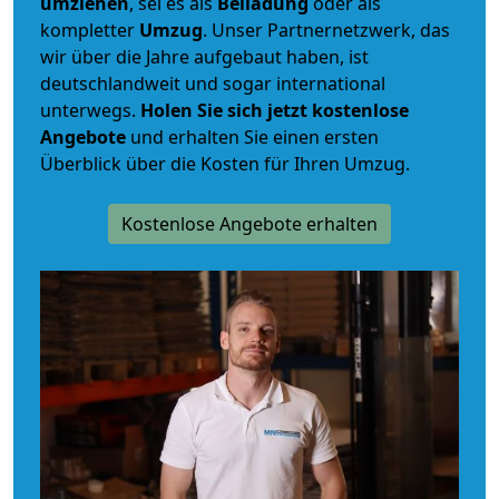
umziehen
, sei es als
Beiladung
oder als
kompletter
Umzug
. Unser Partnernetzwerk, das
wir über die Jahre aufgebaut haben, ist
deutschlandweit und sogar international
unterwegs.
Holen Sie sich jetzt kostenlose
Angebote
und erhalten Sie einen ersten
Überblick über die Kosten für Ihren Umzug.
Kostenlose Angebote erhalten