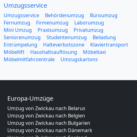
Umzugsservice
Umzugsservice
Behördenumzug
Büroumzug
Fernumzug
Firmenumzug
Laborumzug
Mini Umzug
Praxisumzug
Privatumzug
Seniorenumzug
Studentenumzug
Beiladung
Entrümpelung
Halteverbotszone
Klaviertransport
Möbellift
Haushaltsauflösung
Möbeltaxi
Möbelmitfahrzentrale
Umzugskartons
Europa-Umzüge
Umzug von Zwickau nach Belarus
Umzug von Zwickau nach Belgien
Umzug von Zwickau nach Bulgarien
Umzug von Zwickau nach Dänemark