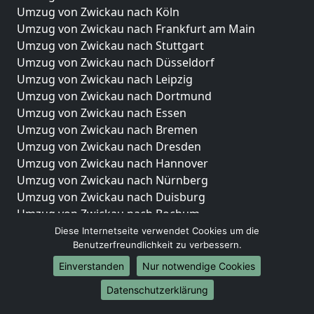
Umzug von Zwickau nach Köln
Umzug von Zwickau nach Frankfurt am Main
Umzug von Zwickau nach Stuttgart
Umzug von Zwickau nach Düsseldorf
Umzug von Zwickau nach Leipzig
Umzug von Zwickau nach Dortmund
Umzug von Zwickau nach Essen
Umzug von Zwickau nach Bremen
Umzug von Zwickau nach Dresden
Umzug von Zwickau nach Hannover
Umzug von Zwickau nach Nürnberg
Umzug von Zwickau nach Duisburg
Umzug von Zwickau nach Bochum
Umzug von Zwickau nach Wuppertal
Diese Internetseite verwendet Cookies um die
Benutzerfreundlichkeit zu verbessern.
Umzug von Zwickau nach Bielefeld
Umzug von Zwickau nach Bonn
Einverstanden
Nur notwendige Cookies
Umzug von Zwickau nach Münster
Datenschutzerklärung
Internationale-Umzüge