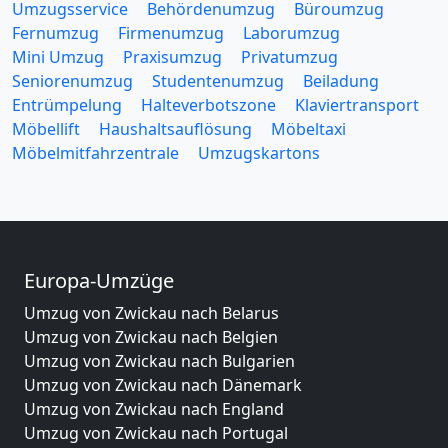
Umzugsservice
Behördenumzug
Büroumzug
Fernumzug
Firmenumzug
Laborumzug
Mini Umzug
Praxisumzug
Privatumzug
Seniorenumzug
Studentenumzug
Beiladung
Entrümpelung
Halteverbotszone
Klaviertransport
Möbellift
Haushaltsauflösung
Möbeltaxi
Möbelmitfahrzentrale
Umzugskartons
Europa-Umzüge
Umzug von Zwickau nach Belarus
Umzug von Zwickau nach Belgien
Umzug von Zwickau nach Bulgarien
Umzug von Zwickau nach Dänemark
Umzug von Zwickau nach England
Umzug von Zwickau nach Portugal