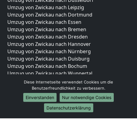
Umzug von Zwickau nach Düsseldorf
Umzug von Zwickau nach Leipzig
Umzug von Zwickau nach Dortmund
Umzug von Zwickau nach Essen
Umzug von Zwickau nach Bremen
Umzug von Zwickau nach Dresden
Umzug von Zwickau nach Hannover
Umzug von Zwickau nach Nürnberg
Umzug von Zwickau nach Duisburg
Umzug von Zwickau nach Bochum
Umzug von Zwickau nach Wuppertal
Umzug von Zwickau nach Bielefeld
Diese Internetseite verwendet Cookies um die
Umzug von Zwickau nach Bonn
Benutzerfreundlichkeit zu verbessern.
Umzug von Zwickau nach Münster
Einverstanden
Nur notwendige Cookies
Internationale-Umzüge
Datenschutzerklärung
Umzug von Zwickau nach Brasilien
Umzug von Zwickau nach Brunei Darussalam
Umzug von Zwickau nach Burkina Faso