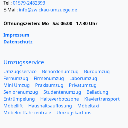
Tel.:
01579-2482393
E-Mail:
info@zwickau-umzuege.de
Öffnungszeiten:
Mo - Sa: 06:00 - 17:30 Uhr
Impressum
Datenschutz
Umzugsservice
Umzugsservice
Behördenumzug
Büroumzug
Fernumzug
Firmenumzug
Laborumzug
Mini Umzug
Praxisumzug
Privatumzug
Seniorenumzug
Studentenumzug
Beiladung
Entrümpelung
Halteverbotszone
Klaviertransport
Möbellift
Haushaltsauflösung
Möbeltaxi
Möbelmitfahrzentrale
Umzugskartons