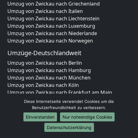
Umzug von Zwickau nach Griechenland
Umzug von Zwickau nach Italien
Umzug von Zwickau nach Liechtenstein
Umzug von Zwickau nach Luxemburg
Umzug von Zwickau nach Niederlande
Umzug von Zwickau nach Norwegen
Umzüge-Deutschlandweit
Umzug von Zwickau nach Berlin
Umzug von Zwickau nach Hamburg
Umzug von Zwickau nach München
Umzug von Zwickau nach Köln
Umzug von Zwickau nach Frankfurt am Main
Umzug von Zwickau nach Stuttgart
Diese Internetseite verwendet Cookies um die
Umzug von Zwickau nach Düsseldorf
Benutzerfreundlichkeit zu verbessern.
Umzug von Zwickau nach Leipzig
Einverstanden
Nur notwendige Cookies
Umzug von Zwickau nach Dortmund
Datenschutzerklärung
Umzug von Zwickau nach Essen
Umzug von Zwickau nach Bremen