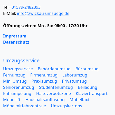
Tel.:
01579-2482393
E-Mail:
info@zwickau-umzuege.de
Öffnungszeiten:
Mo - Sa: 06:00 - 17:30 Uhr
Impressum
Datenschutz
Umzugsservice
Umzugsservice
Behördenumzug
Büroumzug
Fernumzug
Firmenumzug
Laborumzug
Mini Umzug
Praxisumzug
Privatumzug
Seniorenumzug
Studentenumzug
Beiladung
Entrümpelung
Halteverbotszone
Klaviertransport
Möbellift
Haushaltsauflösung
Möbeltaxi
Möbelmitfahrzentrale
Umzugskartons