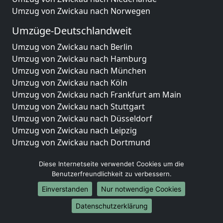
Umzug von Zwickau nach Norwegen
Umzüge-Deutschlandweit
Umzug von Zwickau nach Berlin
Umzug von Zwickau nach Hamburg
Umzug von Zwickau nach München
Umzug von Zwickau nach Köln
Umzug von Zwickau nach Frankfurt am Main
Umzug von Zwickau nach Stuttgart
Umzug von Zwickau nach Düsseldorf
Umzug von Zwickau nach Leipzig
Umzug von Zwickau nach Dortmund
Umzug von Zwickau nach Essen
Diese Internetseite verwendet Cookies um die
Umzug von Zwickau nach Bremen
Benutzerfreundlichkeit zu verbessern.
Umzug von Zwickau nach Dresden
Umzug von Zwickau nach Hannover
Einverstanden
Nur notwendige Cookies
Umzug von Zwickau nach Nürnberg
Datenschutzerklärung
Umzug von Zwickau nach Duisburg