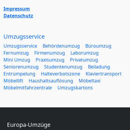
Impressum
Datenschutz
Umzugsservice
Umzugsservice
Behördenumzug
Büroumzug
Fernumzug
Firmenumzug
Laborumzug
Mini Umzug
Praxisumzug
Privatumzug
Seniorenumzug
Studentenumzug
Beiladung
Entrümpelung
Halteverbotszone
Klaviertransport
Möbellift
Haushaltsauflösung
Möbeltaxi
Möbelmitfahrzentrale
Umzugskartons
Europa-Umzüge