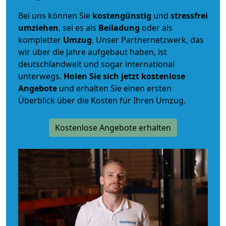
Bei uns können Sie
kostengünstig
und
stressfrei
umziehen
, sei es als
Beiladung
oder als
kompletter
Umzug
. Unser Partnernetzwerk, das
wir über die Jahre aufgebaut haben, ist
deutschlandweit und sogar international
unterwegs.
Holen Sie sich jetzt kostenlose
Angebote
und erhalten Sie einen ersten
Überblick über die Kosten für Ihren Umzug.
Kostenlose Angebote erhalten