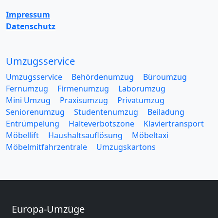
Impressum
Datenschutz
Umzugsservice
Umzugsservice
Behördenumzug
Büroumzug
Fernumzug
Firmenumzug
Laborumzug
Mini Umzug
Praxisumzug
Privatumzug
Seniorenumzug
Studentenumzug
Beiladung
Entrümpelung
Halteverbotszone
Klaviertransport
Möbellift
Haushaltsauflösung
Möbeltaxi
Möbelmitfahrzentrale
Umzugskartons
Europa-Umzüge