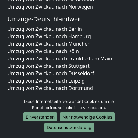
Umzug von Zwickau nach Norwegen
Umzüge-Deutschlandweit
Umzug von Zwickau nach Berlin
Umzug von Zwickau nach Hamburg
Umzug von Zwickau nach München
Umzug von Zwickau nach Köln
Umzug von Zwickau nach Frankfurt am Main
Umzug von Zwickau nach Stuttgart
Umzug von Zwickau nach Düsseldorf
Umzug von Zwickau nach Leipzig
Umzug von Zwickau nach Dortmund
Umzug von Zwickau nach Essen
Diese Internetseite verwendet Cookies um die
Umzug von Zwickau nach Bremen
Benutzerfreundlichkeit zu verbessern.
Umzug von Zwickau nach Dresden
Umzug von Zwickau nach Hannover
Einverstanden
Nur notwendige Cookies
Umzug von Zwickau nach Nürnberg
Datenschutzerklärung
Umzug von Zwickau nach Duisburg