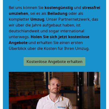
Bei uns können Sie
kostengünstig
und
stressfrei
umziehen
, sei es als
Beiladung
oder als
kompletter
Umzug
. Unser Partnernetzwerk, das
wir über die Jahre aufgebaut haben, ist
deutschlandweit und sogar international
unterwegs.
Holen Sie sich jetzt kostenlose
Angebote
und erhalten Sie einen ersten
Überblick über die Kosten für Ihren Umzug.
Kostenlose Angebote erhalten