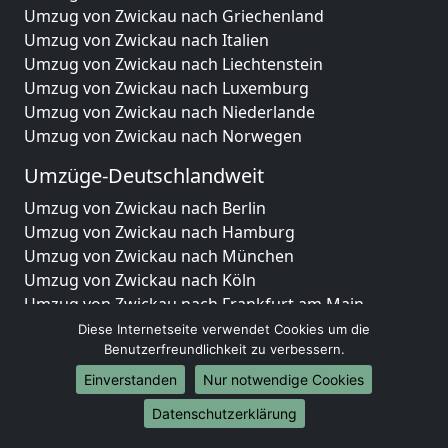
Umzug von Zwickau nach Griechenland
Umzug von Zwickau nach Italien
Umzug von Zwickau nach Liechtenstein
Umzug von Zwickau nach Luxemburg
Umzug von Zwickau nach Niederlande
Umzug von Zwickau nach Norwegen
Umzüge-Deutschlandweit
Umzug von Zwickau nach Berlin
Umzug von Zwickau nach Hamburg
Umzug von Zwickau nach München
Umzug von Zwickau nach Köln
Umzug von Zwickau nach Frankfurt am Main
Umzug von Zwickau nach Stuttgart
Diese Internetseite verwendet Cookies um die
Umzug von Zwickau nach Düsseldorf
Benutzerfreundlichkeit zu verbessern.
Umzug von Zwickau nach Leipzig
Einverstanden
Nur notwendige Cookies
Umzug von Zwickau nach Dortmund
Datenschutzerklärung
Umzug von Zwickau nach Essen
Umzug von Zwickau nach Bremen