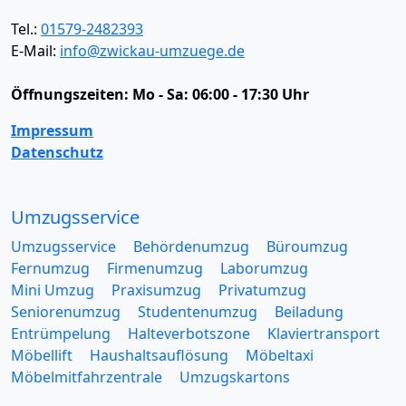
Tel.:
01579-2482393
E-Mail:
info@zwickau-umzuege.de
Öffnungszeiten:
Mo - Sa: 06:00 - 17:30 Uhr
Impressum
Datenschutz
Umzugsservice
Umzugsservice
Behördenumzug
Büroumzug
Fernumzug
Firmenumzug
Laborumzug
Mini Umzug
Praxisumzug
Privatumzug
Seniorenumzug
Studentenumzug
Beiladung
Entrümpelung
Halteverbotszone
Klaviertransport
Möbellift
Haushaltsauflösung
Möbeltaxi
Möbelmitfahrzentrale
Umzugskartons