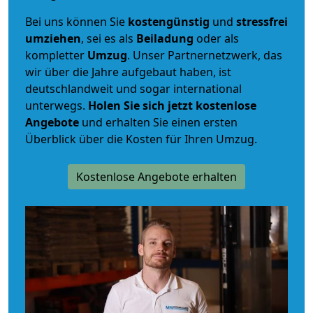
Bei uns können Sie
kostengünstig
und
stressfrei
umziehen
, sei es als
Beiladung
oder als
kompletter
Umzug
. Unser Partnernetzwerk, das
wir über die Jahre aufgebaut haben, ist
deutschlandweit und sogar international
unterwegs.
Holen Sie sich jetzt kostenlose
Angebote
und erhalten Sie einen ersten
Überblick über die Kosten für Ihren Umzug.
Kostenlose Angebote erhalten