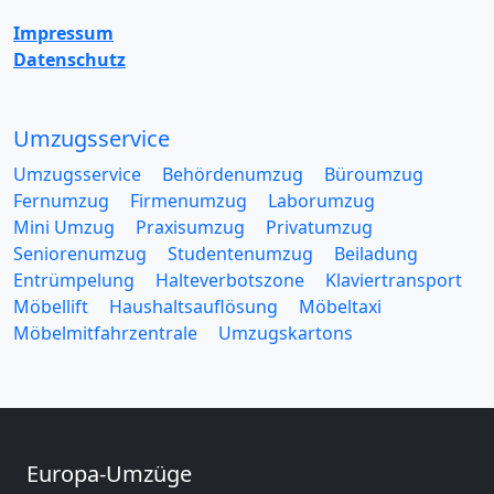
Impressum
Datenschutz
Umzugsservice
Umzugsservice
Behördenumzug
Büroumzug
Fernumzug
Firmenumzug
Laborumzug
Mini Umzug
Praxisumzug
Privatumzug
Seniorenumzug
Studentenumzug
Beiladung
Entrümpelung
Halteverbotszone
Klaviertransport
Möbellift
Haushaltsauflösung
Möbeltaxi
Möbelmitfahrzentrale
Umzugskartons
Europa-Umzüge