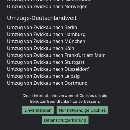
Umzug von Zwickau nach Norwegen
Umzüge-Deutschlandweit
Umzug von Zwickau nach Berlin
Umzug von Zwickau nach Hamburg
Umzug von Zwickau nach München
Umzug von Zwickau nach Köln
Umzug von Zwickau nach Frankfurt am Main
Umzug von Zwickau nach Stuttgart
Umzug von Zwickau nach Düsseldorf
Umzug von Zwickau nach Leipzig
Umzug von Zwickau nach Dortmund
Umzug von Zwickau nach Essen
Diese Internetseite verwendet Cookies um die
Umzug von Zwickau nach Bremen
Benutzerfreundlichkeit zu verbessern.
Umzug von Zwickau nach Dresden
Umzug von Zwickau nach Hannover
Einverstanden
Nur notwendige Cookies
Umzug von Zwickau nach Nürnberg
Datenschutzerklärung
Umzug von Zwickau nach Duisburg