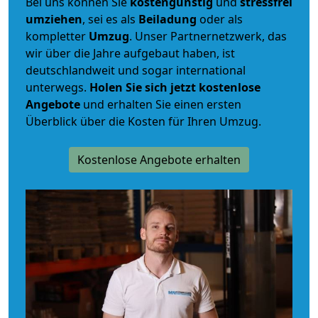
Bei uns können Sie
kostengünstig
und
stressfrei
umziehen
, sei es als
Beiladung
oder als
kompletter
Umzug
. Unser Partnernetzwerk, das
wir über die Jahre aufgebaut haben, ist
deutschlandweit und sogar international
unterwegs.
Holen Sie sich jetzt kostenlose
Angebote
und erhalten Sie einen ersten
Überblick über die Kosten für Ihren Umzug.
Kostenlose Angebote erhalten