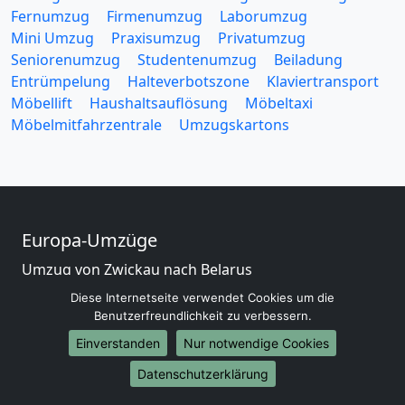
Fernumzug
Firmenumzug
Laborumzug
Mini Umzug
Praxisumzug
Privatumzug
Seniorenumzug
Studentenumzug
Beiladung
Entrümpelung
Halteverbotszone
Klaviertransport
Möbellift
Haushaltsauflösung
Möbeltaxi
Möbelmitfahrzentrale
Umzugskartons
Europa-Umzüge
Umzug von Zwickau nach Belarus
Umzug von Zwickau nach Belgien
Diese Internetseite verwendet Cookies um die
Umzug von Zwickau nach Bulgarien
Benutzerfreundlichkeit zu verbessern.
Umzug von Zwickau nach Dänemark
Einverstanden
Nur notwendige Cookies
Umzug von Zwickau nach England
Datenschutzerklärung
Umzug von Zwickau nach Portugal
Umzug von Zwickau nach Bosnien und Herzegowina