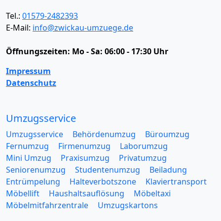
Tel.:
01579-2482393
E-Mail:
info@zwickau-umzuege.de
Öffnungszeiten:
Mo - Sa: 06:00 - 17:30 Uhr
Impressum
Datenschutz
Umzugsservice
Umzugsservice
Behördenumzug
Büroumzug
Fernumzug
Firmenumzug
Laborumzug
Mini Umzug
Praxisumzug
Privatumzug
Seniorenumzug
Studentenumzug
Beiladung
Entrümpelung
Halteverbotszone
Klaviertransport
Möbellift
Haushaltsauflösung
Möbeltaxi
Möbelmitfahrzentrale
Umzugskartons