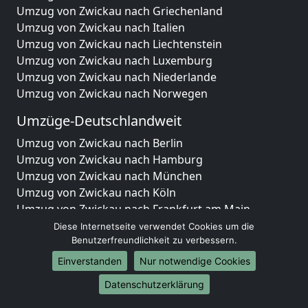
Umzug von Zwickau nach Griechenland
Umzug von Zwickau nach Italien
Umzug von Zwickau nach Liechtenstein
Umzug von Zwickau nach Luxemburg
Umzug von Zwickau nach Niederlande
Umzug von Zwickau nach Norwegen
Umzüge-Deutschlandweit
Umzug von Zwickau nach Berlin
Umzug von Zwickau nach Hamburg
Umzug von Zwickau nach München
Umzug von Zwickau nach Köln
Umzug von Zwickau nach Frankfurt am Main
Umzug von Zwickau nach Stuttgart
Diese Internetseite verwendet Cookies um die
Umzug von Zwickau nach Düsseldorf
Benutzerfreundlichkeit zu verbessern.
Umzug von Zwickau nach Leipzig
Einverstanden
Nur notwendige Cookies
Umzug von Zwickau nach Dortmund
Datenschutzerklärung
Umzug von Zwickau nach Essen
Umzug von Zwickau nach Bremen