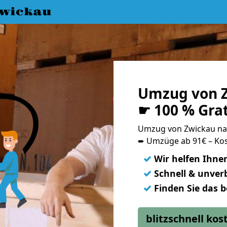
wickau
Umzug von 
☛ 100 % Gra
Umzug von Zwickau n
➨ Umzüge ab 91€ – Kos
✓
Wir helfen Ihne
✓
Schnell & unverb
✓
Finden Sie das 
blitzschnell ko