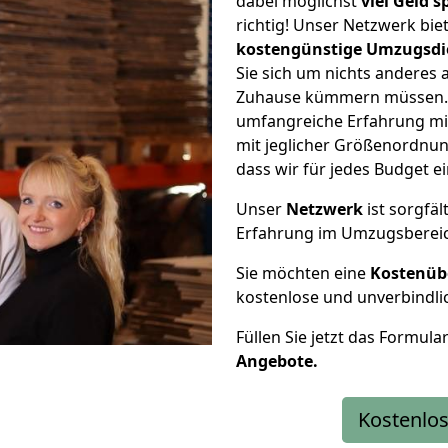
dabei möglichst
viel Geld 
richtig! Unser Netzwerk bi
kostengünstige Umzugsdi
Sie sich um nichts anderes 
Zuhause kümmern müssen. W
umfangreiche Erfahrung m
mit jeglicher Größenordnun
dass wir für jedes Budget 
Unser
Netzwerk
ist sorgfäl
Erfahrung im Umzugsberei
Sie möchten eine
Kostenüb
kostenlose und unverbindli
Füllen Sie jetzt das Formula
Angebote.
Kostenlos