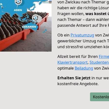
von Zwickau nach Themar ge
haben wir die richtige Lösu
Fragen wollen,
was kostet
nach Themar – dann wählen 
passende Antwort auf Ihre 
Ob ein
Privatumzug
von Zwi
gewerblicher Umzug nach 
und stressfrei umziehen kö
Allzeit bereit für Ihren
Firm
Klaviertransport
,
Studente
optimale
Beiladung
von Zwi
Erhalten Sie jetzt
in nur we
kostenfreie Angebote.
Kostenlo