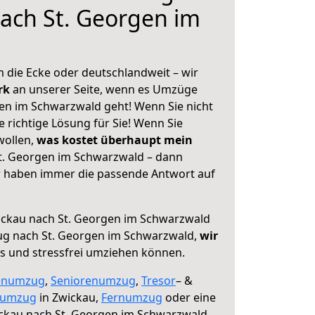
ach St. Georgen im
 die Ecke oder deutschlandweit – wir
erk
an unserer Seite, wenn es Umzüge
en im Schwarzwald geht! Wenn Sie nicht
e richtige Lösung für Sie! Wenn Sie
wollen,
was kostet überhaupt mein
t. Georgen im Schwarzwald – dann
ir haben immer die passende Antwort auf
ckau nach St. Georgen im Schwarzwald
ug nach St. Georgen im Schwarzwald,
wir
os und stressfrei umziehen können.
enumzug
,
Seniorenumzug
,
Tresor
– &
numzug
in Zwickau,
Fernumzug
oder eine
ckau nach St. Georgen im Schwarzwald.