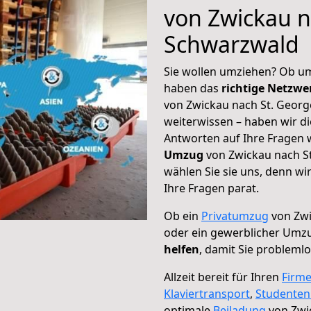
von Zwickau n
Schwarzwald
Sie wollen umziehen? Ob um
haben das
richtige Netzw
von Zwickau nach St. Georg
weiterwissen – haben wir di
Antworten auf Ihre Fragen 
Umzug
von Zwickau nach S
wählen Sie sie uns, denn w
Ihre Fragen parat.
Ob ein
Privatumzug
von Zwi
oder ein gewerblicher Umz
helfen
, damit Sie probleml
Allzeit bereit für Ihren
Firm
Klaviertransport
,
Studente
optimale
Beiladung
von Zwi